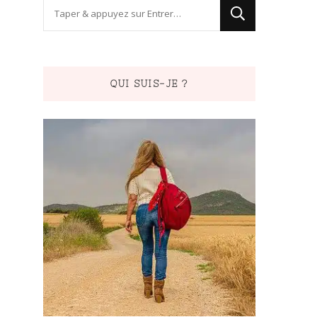
Vous
recherchiez
quelque
chose
QUI SUIS-JE ?
?