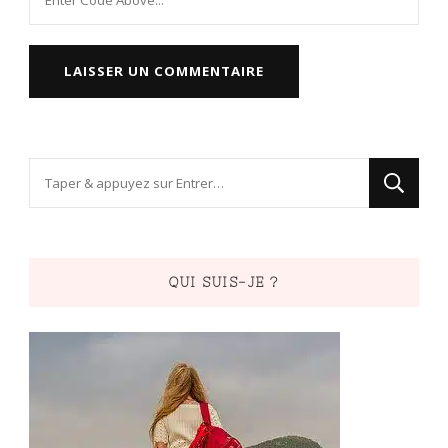
Vous
recherchiez
quelque
chose
QUI SUIS-JE ?
?