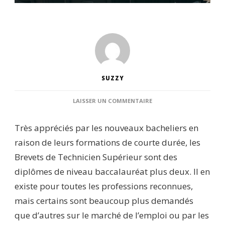
SUZZY
SUR
LAISSER UN COMMENTAIRE
QUELS
SONT
Très appréciés par les nouveaux bacheliers en
LES
BREVETS
raison de leurs formations de courte durée, les
DE
Brevets de Technicien Supérieur sont des
TECHNICIEN
SUPÉRIEUR
diplômes de niveau baccalauréat plus deux. Il en
LES
existe pour toutes les professions reconnues,
PLUS
PRISÉS
mais certains sont beaucoup plus demandés
EN
que d’autres sur le marché de l’emploi ou par les
FRANCE
?