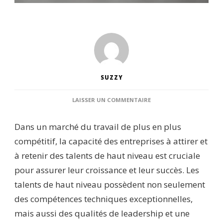
SUZZY
SUR
LAISSER UN COMMENTAIRE
LE
RÔLE
Dans un marché du travail de plus en plus
DES
CABINETS
compétitif, la capacité des entreprises à attirer et
DE
à retenir des talents de haut niveau est cruciale
RECRUTEMENT
DANS
pour assurer leur croissance et leur succès. Les
L’IDENTIFICATION
talents de haut niveau possèdent non seulement
DES
TALENTS
des compétences techniques exceptionnelles,
DE
mais aussi des qualités de leadership et une
HAUT
NIVEAU