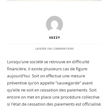
SUZZY
SUR
LAISSER UN COMMENTAIRE
REDRESSEMENT
JUDICIAIRE
Lorsqu’une société se retrouve en difficulté
D’UNE
ENTREPRISE
financière, il existe plusieurs cas de figure
:
aujourd’hui. Soit on effectue une mesure
LES
ÉLÉMENTS
préventive qu’on appelle “sauvegarde” avant
À
qu’elle ne soit en cessation des paiements. Soit
CONNAÎTRE
AUJOURD’HUI
encore on met en place une procédure collective
si l’état de cessation des paiements est officialisé.