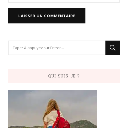
Vous
recherchiez
quelque
chose
QUI SUIS-JE ?
?