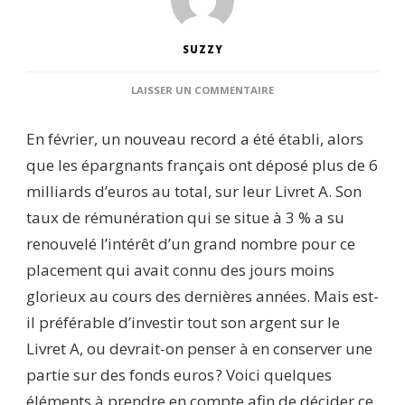
SUZZY
SUR
LAISSER UN COMMENTAIRE
LIVRET
A
En février, un nouveau record a été établi, alors
OU
OPCVM :
que les épargnants français ont déposé plus de 6
OÙ
milliards d’euros au total, sur leur Livret A. Son
PLACER
SON
taux de rémunération qui se situe à 3 % a su
ARGENT
renouvelé l’intérêt d’un grand nombre pour ce
EN
2023 ?
placement qui avait connu des jours moins
glorieux au cours des dernières années. Mais est-
il préférable d’investir tout son argent sur le
Livret A, ou devrait-on penser à en conserver une
partie sur des fonds euros ? Voici quelques
éléments à prendre en compte afin de décider ce