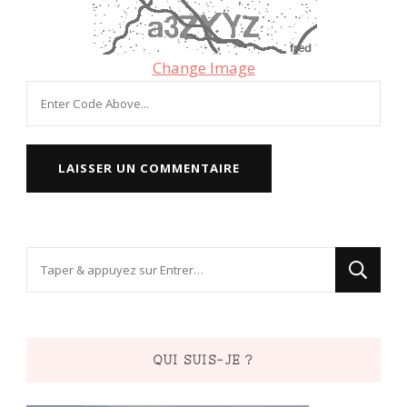
Change Image
Vous
recherchiez
quelque
chose
QUI SUIS-JE ?
?